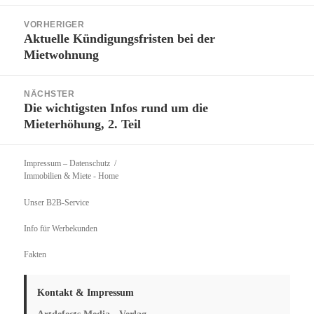
Beitragsnavigation
VORHERIGER
Aktuelle Kündigungsfristen bei der
Vorheriger
Mietwohnung
Beitrag:
NÄCHSTER
Die wichtigsten Infos rund um die
Nächster
Mieterhöhung, 2. Teil
Beitrag:
Impressum – Datenschutz
Immobilien & Miete
- Home
Unser B2B-Service
Info für Werbekunden
Fakten
Kontakt & Impressum