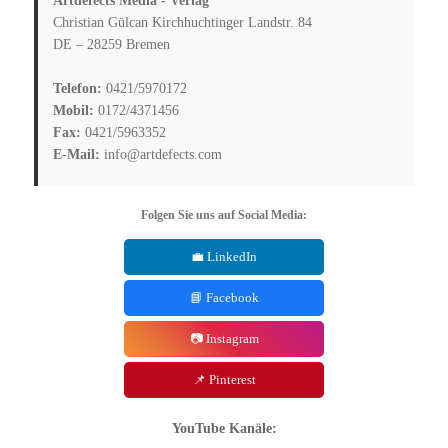
Artdefects Media - Verlag
Christian Gülcan Kirchhuchtinger Landstr. 84
DE – 28259 Bremen
Telefon:
0421/5970172
Mobil:
0172/4371456
Fax:
0421/5963352
E-Mail:
info@artdefects.com
Folgen Sie uns auf Social Media:
💼 LinkedIn
📘 Facebook
📷 Instagram
📌 Pinterest
YouTube Kanäle: