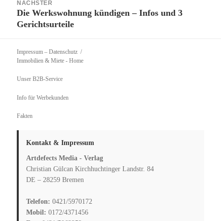
NÄCHSTER
Die Werkswohnung kündigen – Infos und 3
Nächster
Gerichtsurteile
Beitrag:
Impressum – Datenschutz
Immobilien & Miete
- Home
Unser B2B-Service
Info für Werbekunden
Fakten
Kontakt & Impressum
Artdefects Media - Verlag
Christian Gülcan Kirchhuchtinger Landstr. 84
DE – 28259 Bremen
Telefon:
0421/5970172
Mobil:
0172/4371456