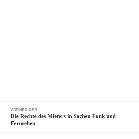
Beitragsnavigation
VORHERIGER
Die Rechte des Mieters in Sachen Funk und
Vorheriger
Fernsehen
Beitrag: