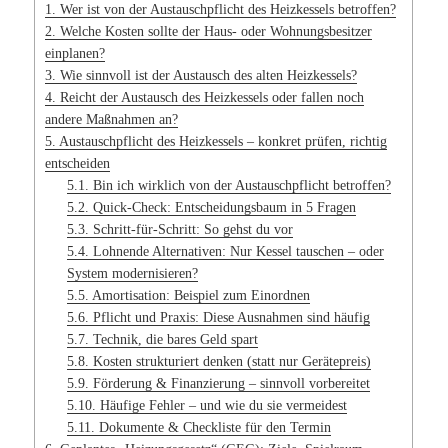
1.
Wer ist von der Austauschpflicht des Heizkessels betroffen?
2.
Welche Kosten sollte der Haus- oder Wohnungsbesitzer
einplanen?
3.
Wie sinnvoll ist der Austausch des alten Heizkessels?
4.
Reicht der Austausch des Heizkessels oder fallen noch
andere Maßnahmen an?
5.
Austauschpflicht des Heizkessels – konkret prüfen, richtig
entscheiden
5.1.
Bin ich wirklich von der Austauschpflicht betroffen?
5.2.
Quick-Check: Entscheidungsbaum in 5 Fragen
5.3.
Schritt-für-Schritt: So gehst du vor
5.4.
Lohnende Alternativen: Nur Kessel tauschen – oder
System modernisieren?
5.5.
Amortisation: Beispiel zum Einordnen
5.6.
Pflicht und Praxis: Diese Ausnahmen sind häufig
5.7.
Technik, die bares Geld spart
5.8.
Kosten strukturiert denken (statt nur Gerätepreis)
5.9.
Förderung & Finanzierung – sinnvoll vorbereitet
5.10.
Häufige Fehler – und wie du sie vermeidest
5.11.
Dokumente & Checkliste für den Termin