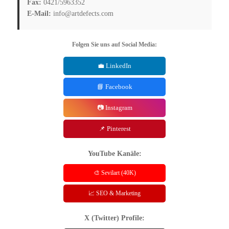
Fax:
0421/5963352
E-Mail:
info@artdefects.com
Folgen Sie uns auf Social Media:
💼 LinkedIn
📘 Facebook
📷 Instagram
📌 Pinterest
YouTube Kanäle:
🎨 Sevilart (40K)
📈 SEO & Marketing
X (Twitter) Profile: