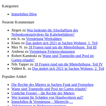
Kategorien
Immobilien Blog
Neueste Kommentare
Jürgen
zu
Was bedeutet die Abschaffung des
Nebenkostenprivilegs für Kabelgebühren?
eric h.
zu
Vermietung Werkstätten
Klaus
zu
Das ändert sich 2021 in Sachen Wohnen, 1. Teil
Max N.
zu
18 Fragen rund um die Mieterhöhung, Teil III
Andreas
zu
Vermietung Ferienwohnungen
Robert Kaminski
zu
Wann sind Trampolin und Pool im
Garten erlaubt?
Nils Tapper
zu
18 Fragen rund um die Mieterhöhung, Teil IV
Valtteri K.
zu
Das ändert sich 2021 in Sachen Wohnen, 2. Teil
Populäre Artikel
Die Rechte des Mieters in Sachen Funk und Fernsehen
Wann sind Trampolin und Pool im Garten erlaubt?
Undichte Fenster – die Rechte des Mieters
Wer kommt für Schäden von Handwerkern auf?
Immobilien & Vermietung – Mietrecht,…
Abkürzungen in Wohnungsanzeigen