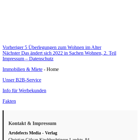
Beitragsnavigation
Vorheriger
Vorheriger
5 Überlegungen zum Wohnen im Alter
Nächster
Beitrag:
Nächster
Das ändert sich 2022 in Sachen Wohnen, 2. Teil
Beitrag:
Impressum – Datenschutz
Immobilien & Miete
- Home
Unser B2B-Service
Info für Werbekunden
Fakten
Kontakt & Impressum
Artdefects Media - Verlag
Christian Gülcan Kirchhuchtinger Landstr. 84