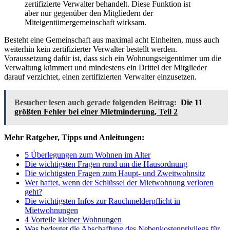
zertifizierte Verwalter behandelt. Diese Funktion ist
aber nur gegenüber den Mitgliedern der
Miteigentümergemeinschaft wirksam.
Besteht eine Gemeinschaft aus maximal acht Einheiten, muss auch
weiterhin kein zertifizierter Verwalter bestellt werden.
Voraussetzung dafür ist, dass sich ein Wohnungseigentümer um die
Verwaltung kümmert und mindestens ein Drittel der Mitglieder
darauf verzichtet, einen zertifizierten Verwalter einzusetzen.
Besucher lesen auch gerade folgenden Beitrag:
Die 11
größten Fehler bei einer Mietminderung, Teil 2
Mehr Ratgeber, Tipps und Anleitungen:
5 Überlegungen zum Wohnen im Alter
Die wichtigsten Fragen rund um die Hausordnung
Die wichtigsten Fragen zum Haupt- und Zweitwohnsitz
Wer haftet, wenn der Schlüssel der Mietwohnung verloren
geht?
Die wichtigsten Infos zur Rauchmelderpflicht in
Mietwohnungen
4 Vorteile kleiner Wohnungen
Was bedeutet die Abschaffung des Nebenkostenprivilegs für