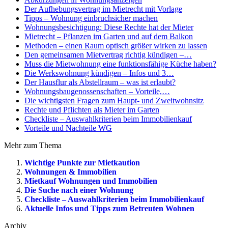
Der Aufhebungsvertrag im Mietrecht mit Vorlage
Tipps – Wohnung einbruchsicher machen
Wohnungsbesichtigung: Diese Rechte hat der Mieter
Mietrecht – Pflanzen im Garten und auf dem Balkon
Methoden – einen Raum optisch größer wirken zu lassen
Den gemeinsamen Mietvertrag richtig kündigen –…
Muss die Mietwohnung eine funktionsfähige Küche haben?
Die Werkswohnung kündigen – Infos und 3…
Der Hausflur als Abstellraum – was ist erlaubt?
Wohnungsbaugenossenschaften – Vorteile,…
Die wichtigsten Fragen zum Haupt- und Zweitwohnsitz
Rechte und Pflichten als Mieter im Garten
Checkliste – Auswahlkriterien beim Immobilienkauf
Vorteile und Nachteile WG
Mehr zum Thema
Wichtige Punkte zur Mietkaution
Wohnungen & Immobilien
Mietkauf Wohnungen und Immobilien
Die Suche nach einer Wohnung
Checkliste – Auswahlkriterien beim Immobilienkauf
Aktuelle Infos und Tipps zum Betreuten Wohnen
Archiv