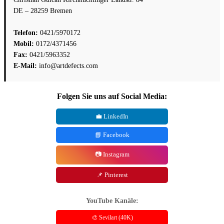
DE – 28259 Bremen
Telefon:
0421/5970172
Mobil:
0172/4371456
Fax:
0421/5963352
E-Mail:
info@artdefects.com
Folgen Sie uns auf Social Media:
💼 LinkedIn
📘 Facebook
📷 Instagram
📌 Pinterest
YouTube Kanäle:
🎨 Sevilart (40K)