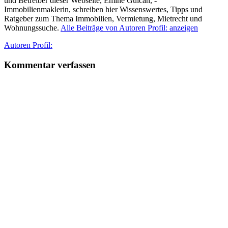
und Betreiber dieser Webseite, Emine Gülcan, -
Immobilienmaklerin, schreiben hier Wissenswertes, Tipps und
Ratgeber zum Thema Immobilien, Vermietung, Mietrecht und
Wohnungssuche.
Alle Beiträge von Autoren Profil: anzeigen
Autor
Autoren Profil:
Kommentar verfassen